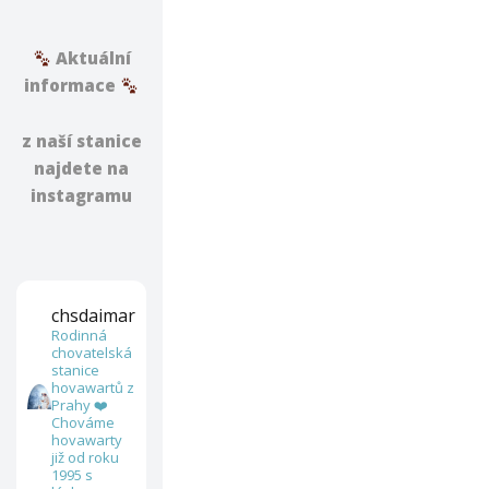
Aktuální
informace
z naší stanice
najdete na
instagramu
chsdaimar
Rodinná
chovatelská
stanice
hovawartů z
Prahy ❤️
Chováme
hovawarty
již od roku
1995 s