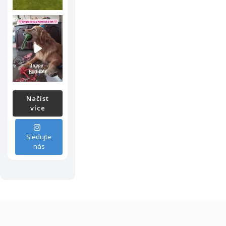
Načíst
více
Sledujte
nás