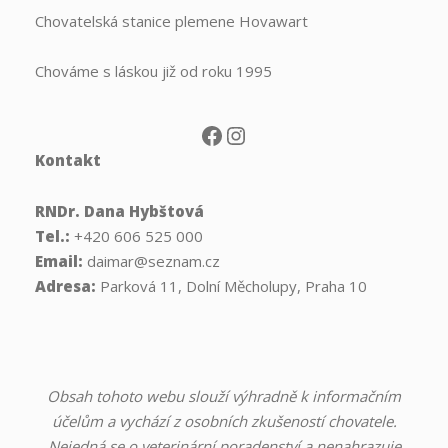
Chovatelská stanice plemene Hovawart
Chováme s láskou již od roku 1995
Facebook
Instagram
Kontakt
RNDr. Dana Hybštová
Tel.:
+420 606 525 000
Email:
daimar@seznam.cz
Adresa:
Parková 11, Dolní Měcholupy, Praha 10
Obsah tohoto webu slouží výhradně k informačním
účelům a vychází z osobních zkušeností chovatele.
Nejedná se o veterinární poradenství a nenahrazuje