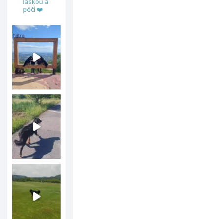
láskou a
péčí ❤️