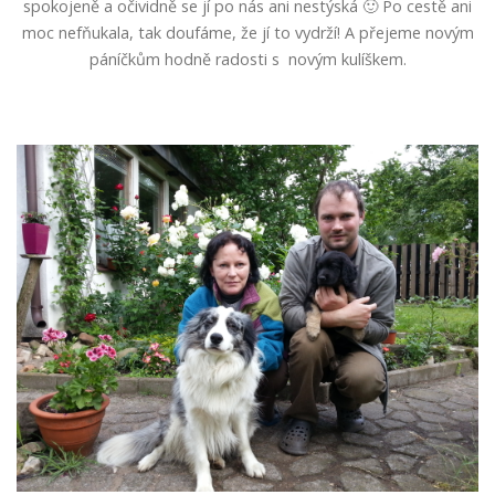
spokojeně a očividně se jí po nás ani nestýská 🙂 Po cestě ani
moc nefňukala, tak doufáme, že jí to vydrží! A přejeme novým
páníčkům hodně radosti s novým kulíškem.