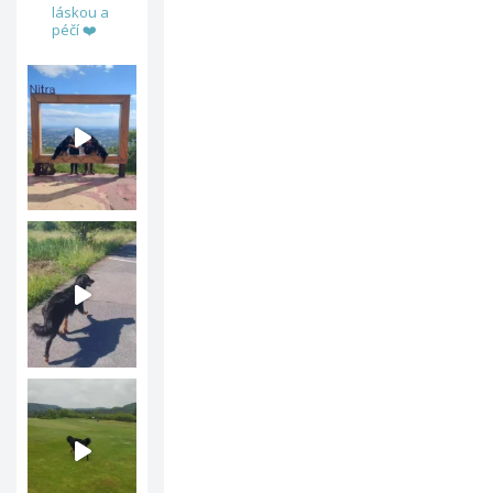
láskou a
péčí ❤️