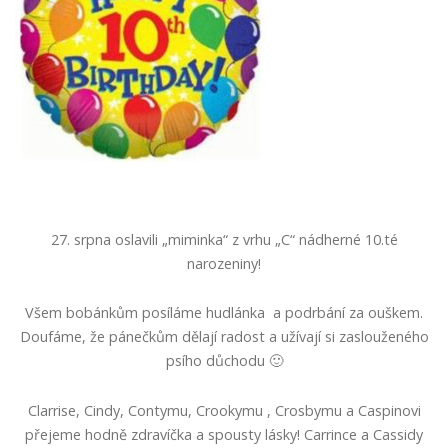
27. srpna oslavili „miminka“ z vrhu „C“ nádherné 10.té
narozeniny!
Všem bobánkům posíláme hudlánka a podrbání za ouškem.
Doufáme, že pánečkům dělají radost a užívají si zaslouženého
psího důchodu 🙂
Clarrise, Cindy, Contymu, Crookymu , Crosbymu a Caspinovi
přejeme hodně zdravíčka a spousty lásky! Carrince a Cassidy