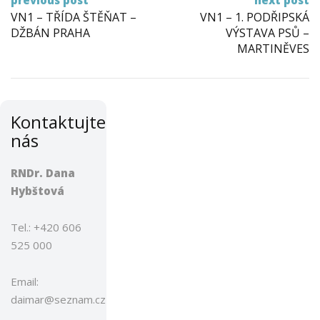
Post
previous post
next post
navigation
VN1 – TŘÍDA ŠTĚŇAT –
VN1 – 1. PODŘIPSKÁ
DŽBÁN PRAHA
VÝSTAVA PSŮ –
MARTINĚVES
Kontaktujte
nás
RNDr. Dana
Hybštová
Tel.: +420 606
525 000
Email:
daimar@seznam.cz