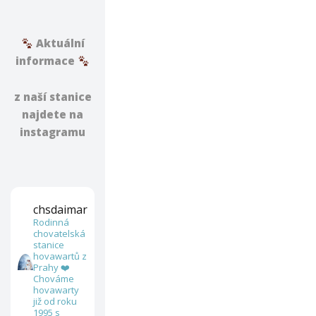
Aktuální
informace
z naší stanice
najdete na
instagramu
chsdaimar
Rodinná
chovatelská
stanice
hovawartů z
Prahy ❤️
Chováme
hovawarty
již od roku
1995 s