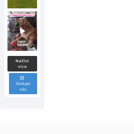
Načíst
více
Sledujte
nás